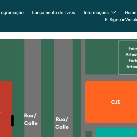
rogramação
Lançamento de livros
Informações
Home
El Signo inVisib