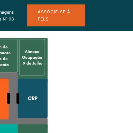
ASSOCIE-SE À
nagens
le Nº 08
FELS